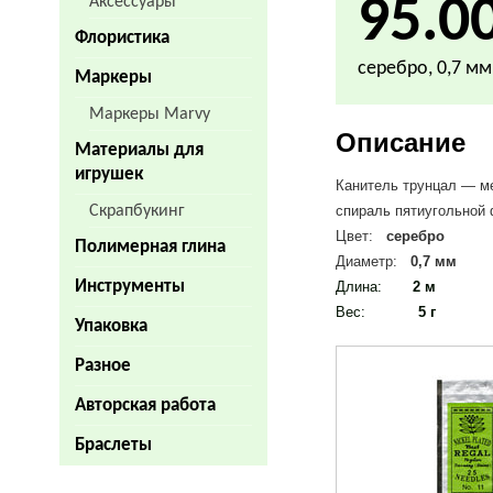
95.0
Аксессуары
Флористика
серебро, 0,7 мм
Маркеры
Маркеры Marvy
Описание
Материалы для
игрушек
Канитель трунцал — ме
Скрапбукинг
спираль пятиугольной
Цвет:
серебро
Полимерная глина
Диаметр:
0,7 мм
Инструменты
Длина:
2 м
Вес
:
5 г
Упаковка
Разное
Авторская работа
Браслеты