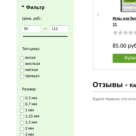
Фильтр
Цена, руб.:
Иглы для б
11
—
85.00
ру
Тип цены:
Купи
витая
жесткая
мягкая
трунцал
Отзывы -
Ка
Размер:
0,5 мм
Будьте первым, кто ост
0,7 мм
1 мм
1,25 мм
1,5 мм
2 мм
3 мм