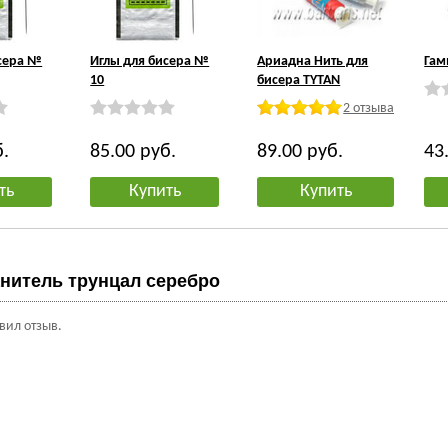
исера №
Иглы для бисера №
Ариадна Нить для
Гам
10
бисера TYTAN
2 отзыва
б.
85.00
руб.
89.00
руб.
43
ть
Купить
Купить
нитель трунцал серебро
авил отзыв.