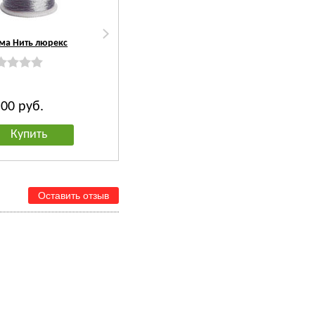
ма Нить люрекс
Мононить для
Фетр листовой, 1 мм
бисероплетения
.00
руб.
69.00
руб.
39.00
руб.
Купить
Купить
Купить
Оставить отзыв