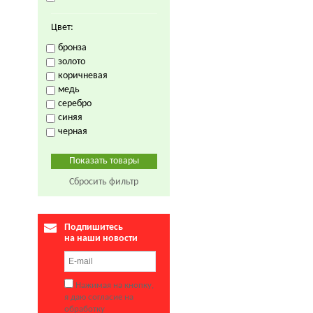
Цвет:
бронза
золото
коричневая
медь
серебро
синяя
черная
Сбросить фильтр
Подпишитесь
на наши новости
Нажимая на кнопку,
я даю согласие на
обработку