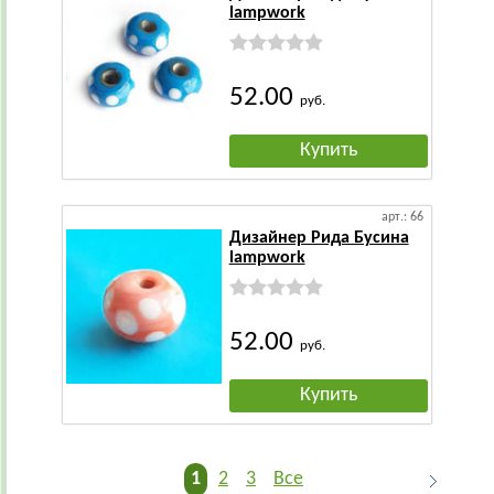
lampwork
52.00
руб.
Купить
арт.: 66
Дизайнер Рида Бусина
lampwork
52.00
руб.
Купить
1
2
3
Все