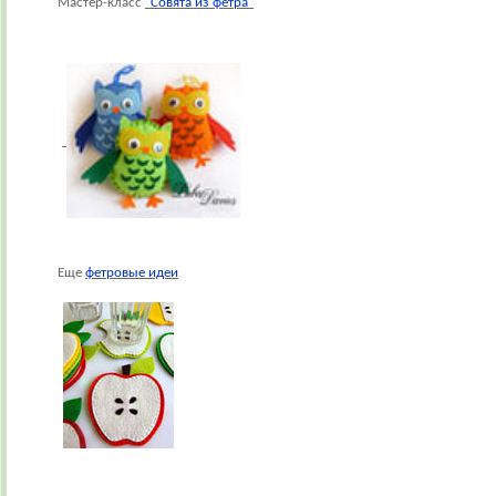
Мастер-класс
"Совята из фетра"
Еще
фетровые идеи