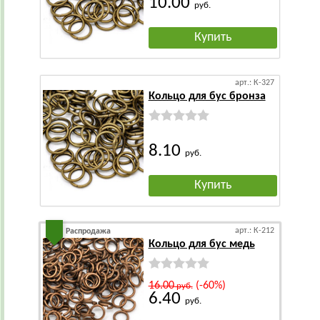
10.00
руб.
Купить
арт.: К-327
Кольцо для бус бронза
8.10
руб.
Купить
арт.: К-212
Распродажа
Кольцо для бус медь
16.00
(-60%)
руб.
6.40
руб.