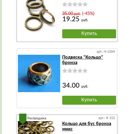
35.00
(-45%)
руб.
19.25
руб.
Купить
арт.: К-2204
Подвеска "Кольцо"
бронза
34.00
руб.
Купить
арт.: К-153
Распродажа
Кольцо для бус бронза
микс