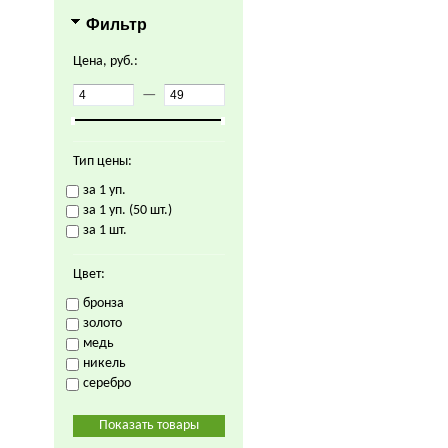
Фильтр
Цена, руб.:
—
Тип цены:
за 1 уп.
за 1 уп. (50 шт.)
за 1 шт.
Цвет:
бронза
золото
медь
никель
серебро