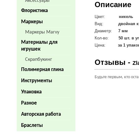
Аксессуары
Описание
Флористика
Цвет:
никель
Маркеры
Вид:
двойная к
Диаметр:
7
мм
Маркеры Marvy
Кол-во:
50 шт. в 
Материалы для
Цена:
за 1 упако
игрушек
Скрапбукинг
Отзывы -
Zl
Полимерная глина
Будьте первым, кто ост
Инструменты
Упаковка
Разное
Авторская работа
Браслеты