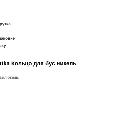
рутка
упаковке
вку
atka Кольцо для бус никель
авил отзыв.