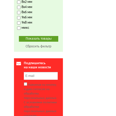
8х2 мм
8х4 мм
8х6 мм
9х6 мм
9х8 мм
микс
Сбросить фильтр
Подпишитесь
на наши новости
Нажимая на кнопку,
я даю согласие на
обработку
персональных данных.
С условиями политики
обработки
персональных данных
согласен.