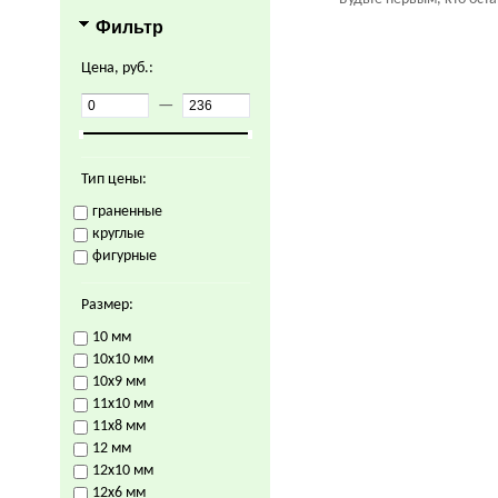
Фильтр
Цена, руб.:
—
Тип цены:
граненные
круглые
фигурные
Размер:
10 мм
10х10 мм
10х9 мм
11х10 мм
11х8 мм
12 мм
12х10 мм
12х6 мм