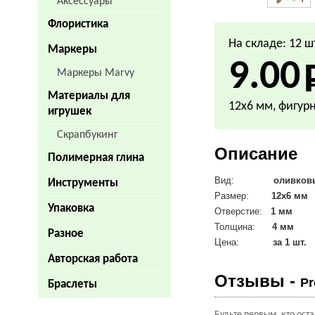
Аксессуары
Флористика
На складе: 12 ш
Маркеры
9.00
Маркеры Marvy
Материалы для
12х6 мм, фигур
игрушек
Скрапбукинг
Описание
Полимерная глина
Вид:
оливков
Инструменты
Размер:
12х6 мм
Упаковка
Отверстие:
1 мм
Толщина:
4 мм
Разное
Цена:
за 1 шт.
Авторская работа
Отзывы -
Pr
Браслеты
Будьте первым, кто ост