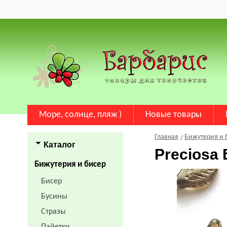
Море, солнце, пляж )
Новые товары
Главная
Бижутерия и 
Каталог
Preciosa
Бижутерия и бисер
Бисер
Бусины
Стразы