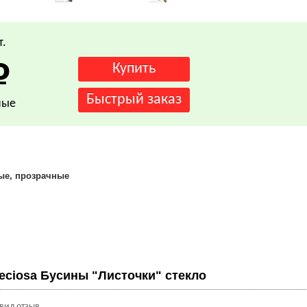
т.
ные
ые, прозрачные
eciosa Бусины "Листочки" стекло
авил отзыв.