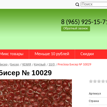
8 (965) 925-15-7
Обратный звонок
Микс товары
Меньше 10 рублей
Скидки
бисер
Бисер
ЧЕХИЯ
Круглый
10/0
Preciosa Бисер № 10029
 Бисер № 10029
Артикул
Страна