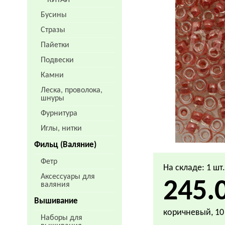
КИТАЙ
Бусины
Стразы
Пайетки
Подвески
Камни
Леска, проволока,
шнуры
Фурнитура
Иглы, нитки
Фильц (Валяние)
Фетр
На складе: 1 шт
Аксессуары для
245.
валяния
Вышивание
коричневый, 10
Наборы для