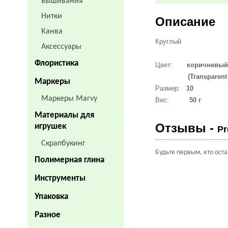
вышивания
Нитки
Описание
Канва
Круглый
Аксессуары
Флористика
Цвет:
коричневый,
(Transparent Lust
Маркеры
Размер:
10
Маркеры Marvy
Вес:
50 г
Материалы для
Отзывы -
игрушек
Pr
Скрапбукинг
Будьте первым, кто ост
Полимерная глина
Инструменты
Упаковка
Разное