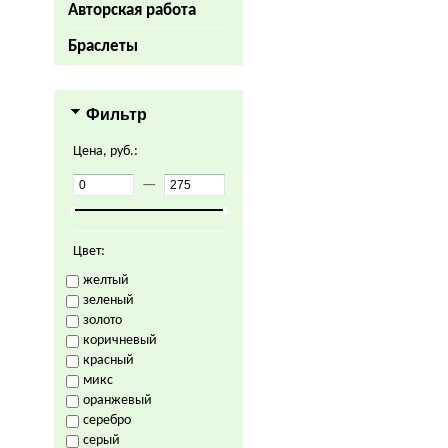
Авторская работа
Браслеты
Фильтр
Цена, руб.:
—
Цвет:
желтый
зеленый
золото
коричневый
красный
микс
оранжевый
серебро
серый