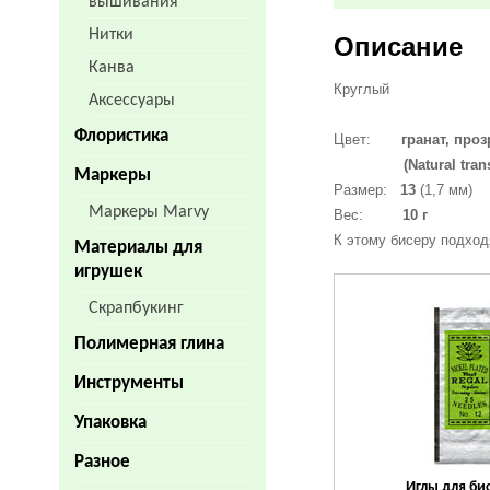
вышивания
Нитки
Описание
Канва
Круглый
Аксессуары
Флористика
Цвет:
гранат,
проз
(Natural transp
Маркеры
Размер:
13
(1,7 мм)
Маркеры Marvy
Вес:
10 г
К этому бисеру подход
Материалы для
игрушек
Скрапбукинг
Полимерная глина
Инструменты
Упаковка
Разное
Иглы для б