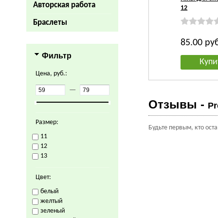
Авторская работа
12
Браслеты
85.00
ру
Фильтр
Купи
Цена, руб.:
—
Отзывы -
Pr
Размер:
Будьте первым, кто ост
11
12
13
Цвет:
белый
желтый
зеленый