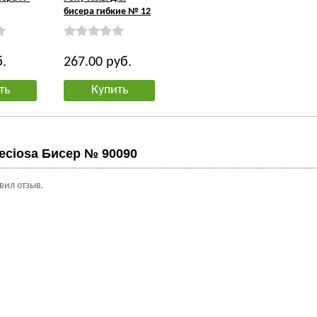
бисера гибкие № 12
б.
267.00
руб.
ть
Купить
eciosa Бисер № 90090
авил отзыв.