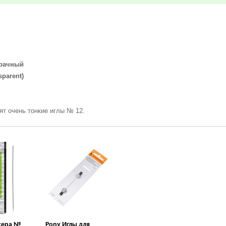
рачный
arent)
ят очень тонкие иглы № 12.
исера №
Pony Иглы для