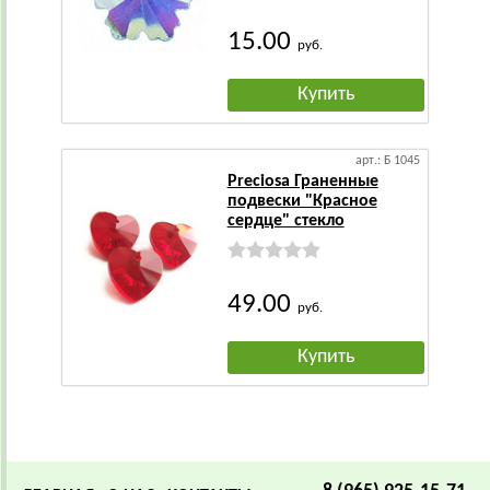
15.00
руб.
Купить
арт.: Б 1045
Preciosa Граненные
подвески "Красное
сердце" стекло
49.00
руб.
Купить