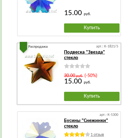
15.00
руб.
Купить
арт.: К-1821/5
Распродажа
Подвеска "Звезда"
стекло
30.00
(-50%)
руб.
15.00
руб.
Купить
арт.: К-5300
Бусины "Снежинки"
стекло
1 отзыв