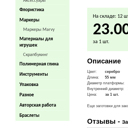
Аксессуары
Флористика
На складе: 12 ш
Маркеры
23.0
Маркеры Marvy
Материалы для
за 1 шт.
игрушек
Скрапбукинг
Описание
Полимерная глина
Цвет:
серебро
Инструменты
Длина:
55
мм
Диаметр платформы
Упаковка
Внутренний диаметр:
Цена:
за 1 шт.
Разное
Авторская работа
Еще заготовки для за
Браслеты
Отзывы -
За