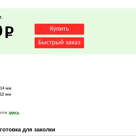
т.
0
:
14 мм
12 мм
колок
здесь
готовка для заколки