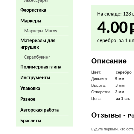
Аксессуары
Флористика
На складе: 128 
Маркеры
4.00
Маркеры Marvy
серебро, за 1 шт
Материалы для
игрушек
Скрапбукинг
Описание
Полимерная глина
Цвет:
серебро
Инструменты
Диаметр:
9
мм
Высота:
3 мм
Упаковка
Отверстие:
2 мм
Цена:
за 1 шт.
Разное
Авторская работа
Отзывы -
Ро
Браслеты
Будьте первым, кто ост