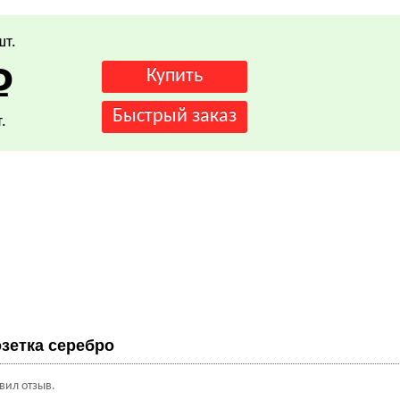
шт.
.
зетка серебро
авил отзыв.