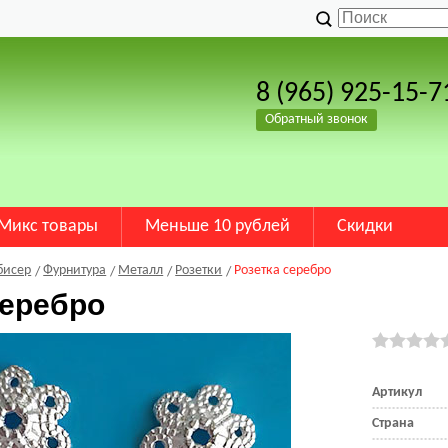
8 (965) 925-15-7
Обратный звонок
Микс товары
Меньше 10 рублей
Скидки
бисер
Фурнитура
Металл
Розетки
Розетка серебро
серебро
Артикул
Страна