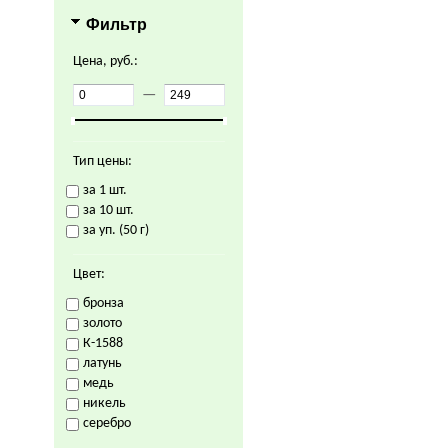
Фильтр
Цена, руб.:
—
Тип цены:
за 1 шт.
за 10 шт.
за уп. (50 г)
Цвет:
бронза
золото
К-1588
латунь
медь
никель
серебро