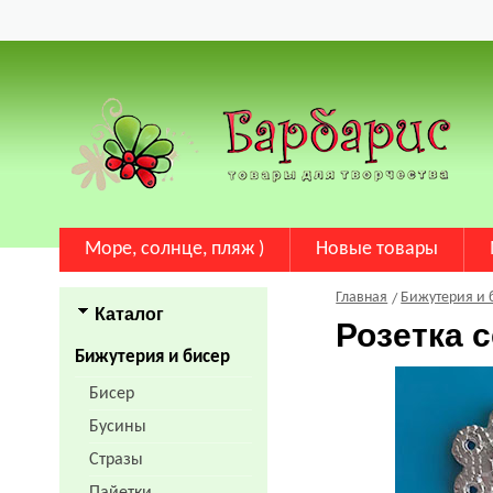
Море, солнце, пляж )
Новые товары
Главная
Бижутерия и 
Каталог
Розетка 
Бижутерия и бисер
Бисер
Бусины
Стразы