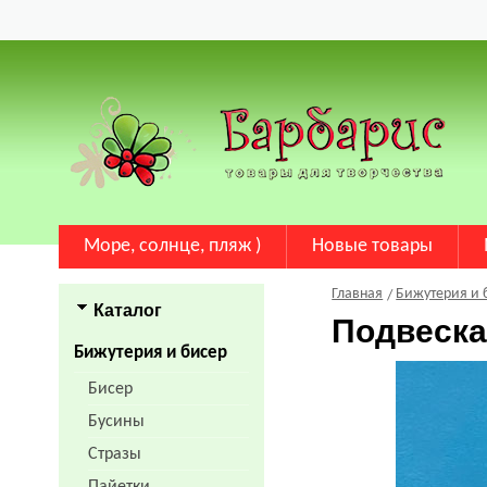
Море, солнце, пляж )
Новые товары
Главная
Бижутерия и 
Каталог
Подвеска
Бижутерия и бисер
Бисер
Бусины
Стразы