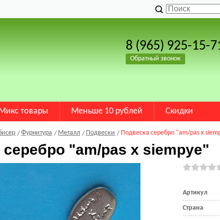
8 (965) 925-15-7
Обратный звонок
Микс товары
Меньше 10 рублей
Скидки
бисер
Фурнитура
Металл
Подвески
Подвеска серебро "am/pas x siem
 серебро "am/pas x siempye"
Артикул
Страна