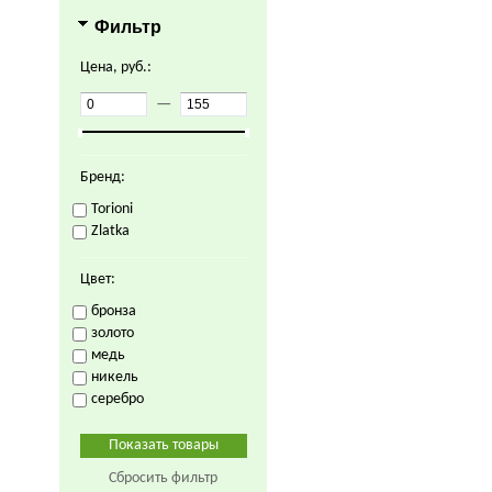
Фильтр
Цена, руб.:
—
Бренд:
Torioni
Zlatka
Цвет:
бронза
золото
медь
никель
серебро
Сбросить фильтр