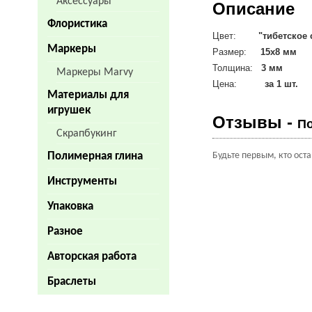
Аксессуары
Описание
Флористика
Цвет:
"тибетское
Маркеры
Размер:
15х8 мм
Толщина:
3 мм
Маркеры Marvy
Цена:
за 1 шт.
Материалы для
игрушек
Отзывы -
По
Скрапбукинг
Полимерная глина
Будьте первым, кто ост
Инструменты
Упаковка
Разное
Авторская работа
Браслеты