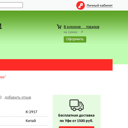
Личный кабинет
1
В корзине
товаров
на сумму:
Р
Оформить
pye"
добавить отзыв
К-2917
Бесплатная доставка
Китай
по Уфе от 1500 руб.