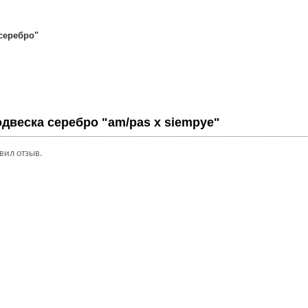
 серебро"
двеска серебро "am/pas x siempye"
авил отзыв.