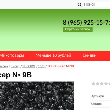
8 (965) 925-15-7
Обратный звонок
Микс товары
Меньше 10 рублей
Скидки
бисер
Бисер
ЯПОНИЯ
15/0
TOHO Бисер № 9B
сер № 9B
Артикул
Страна