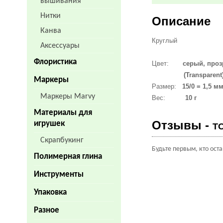
вышивания
Нитки
Описание
Канва
Круглый
Аксессуары
Флористика
Цвет:
серый, про
(Transparent
Маркеры
Размер:
15/0 = 1,5 м
Маркеры Marvy
Вес:
10 г
Материалы для
Отзывы -
игрушек
T
Скрапбукинг
Будьте первым, кто ост
Полимерная глина
Инструменты
Упаковка
Разное