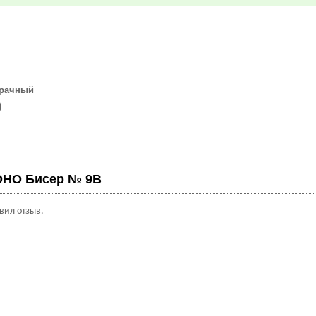
зрачный
)
м
OHO Бисер № 9B
авил отзыв.