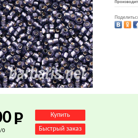
Производит
Поделиться
.
00
/0