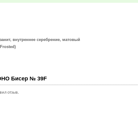
занит, внутреннее серебрение, матовый
osted)
м
OHO Бисер № 39F
авил отзыв.