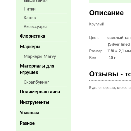
вышивания
Нитки
Описание
Канва
Круглый
Аксессуары
Флористика
Цвет:
светлый тан
(Silver lined Fr
Маркеры
Размер:
11/0 = 2,1 м
Маркеры Marvy
Вес:
10 г
Материалы для
Отзывы -
игрушек
T
Скрапбукинг
Будьте первым, кто ост
Полимерная глина
Инструменты
Упаковка
Разное