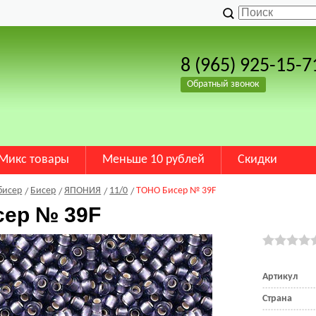
8 (965) 925-15-7
Обратный звонок
Микс товары
Меньше 10 рублей
Скидки
бисер
Бисер
ЯПОНИЯ
11/0
TOHO Бисер № 39F
сер № 39F
Артикул
Страна