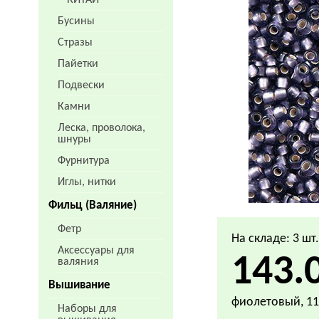
КИТАЙ
Бусины
Стразы
Пайетки
Подвески
Камни
Леска, проволока,
шнуры
Фурнитура
Иглы, нитки
Фильц (Валяние)
Фетр
На складе: 3 шт
Аксессуары для
143.
валяния
Вышивание
фиолетовый, 11
Наборы для