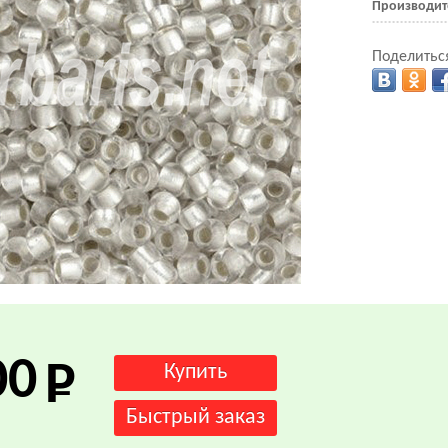
Производит
Поделиться
.
00