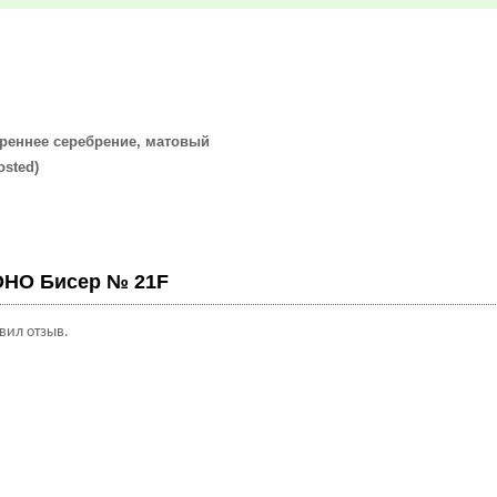
треннее серебрение, матовый
sted)
м
OHO Бисер № 21F
авил отзыв.