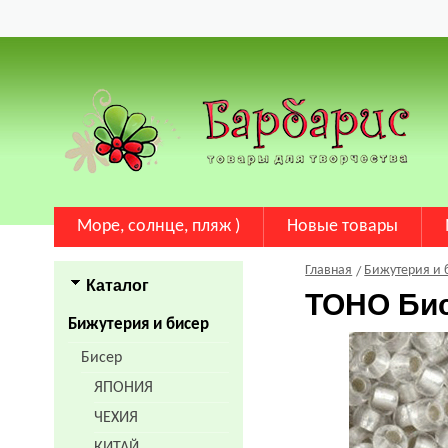
Море, солнце, пляж )
Новые товары
Главная
Бижутерия и 
Каталог
TOHO Би
Бижутерия и бисер
Бисер
ЯПОНИЯ
ЧЕХИЯ