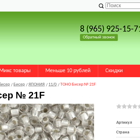
8 (965) 925-15-7
Обратный звонок
Микс товары
Меньше 10 рублей
Скидки
бисер
Бисер
ЯПОНИЯ
11/0
TOHO Бисер № 21F
сер № 21F
Артикул
Страна