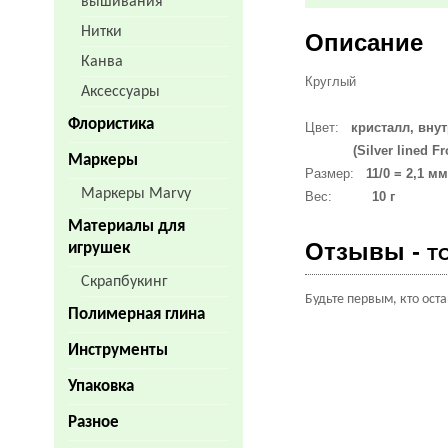
вышивания
Нитки
Описание
Канва
Круглый
Аксессуары
Флористика
Цвет:
кристалл, вну
(Silver lined Fro
Маркеры
Размер:
11/0 = 2,1 м
Маркеры Marvy
Вес:
10 г
Материалы для
Отзывы -
игрушек
T
Скрапбукинг
Будьте первым, кто ост
Полимерная глина
Инструменты
Упаковка
Разное