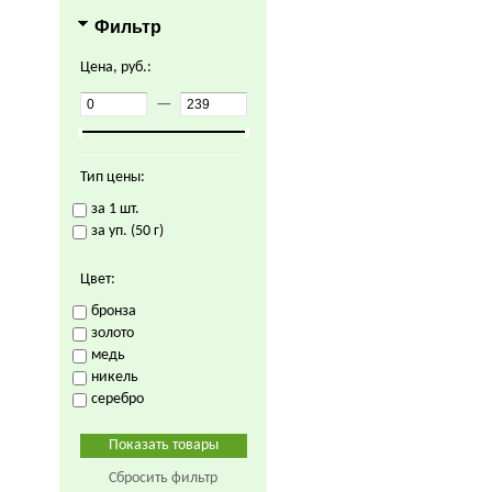
Фильтр
Цена, руб.:
—
Тип цены:
за 1 шт.
за уп. (50 г)
Цвет:
бронза
золото
медь
никель
серебро
Сбросить фильтр