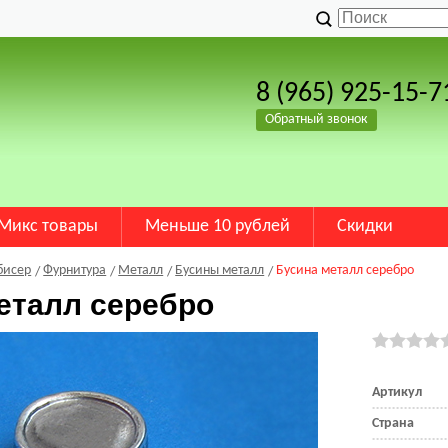
8 (965) 925-15-7
Обратный звонок
Микс товары
Меньше 10 рублей
Скидки
бисер
Фурнитура
Металл
Бусины металл
Бусина металл серебро
еталл серебро
Артикул
Страна