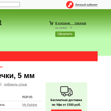
Личный кабинет
1
В корзине
товаров
на сумму:
Р
Оформить
мм
чки, 5 мм
добавить отзыв
PGP-05
Бесплатная доставка
ель
Mr.Painter
по Уфе от 1500 руб.