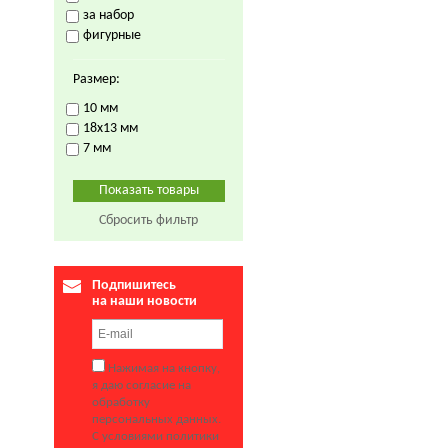
за набор
фигурные
Размер:
10 мм
18х13 мм
7 мм
Сбросить фильтр
Подпишитесь
на наши новости
Нажимая на кнопку,
я даю согласие на
обработку
персональных данных.
С условиями политики