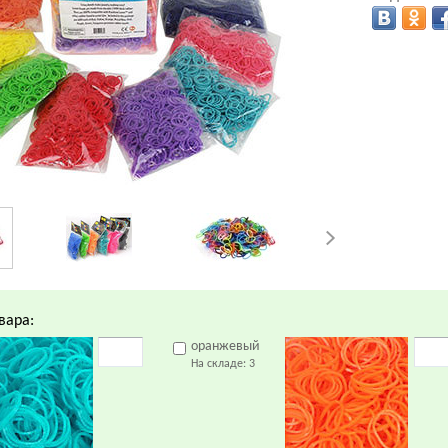
вара:
оранжевый
На складе:
3