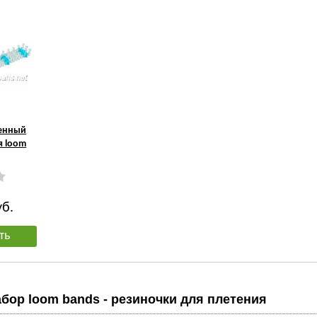
ленный
я loom
уб.
ть
бор loom bands - резиночки для плетения