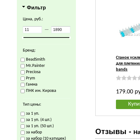
Фильтр
Цена, руб.:
—
Бренд:
Станок уси
BeadSmith
для плетени
Mr.Painter
bands
Preciosa
Prym
Гамма
ПНК им. Кирова
179.00
р
Купи
Тип цены:
за 1 уп.
за 1 уп. (4 шт.)
за 1 уп. (50 шт.)
Отзывы -
На
за набор
за набор (10 катушек)