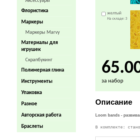
Аксессуары
Флористика
желтый
На складе:
3
Маркеры
Маркеры Marvy
Материалы для
игрушек
Скрапбукинг
65.0
Полимерная глина
за набор
Инструменты
Упаковка
Описание
Разное
Авторская работа
Loom bands - развив
Браслеты
В комплекте: стан