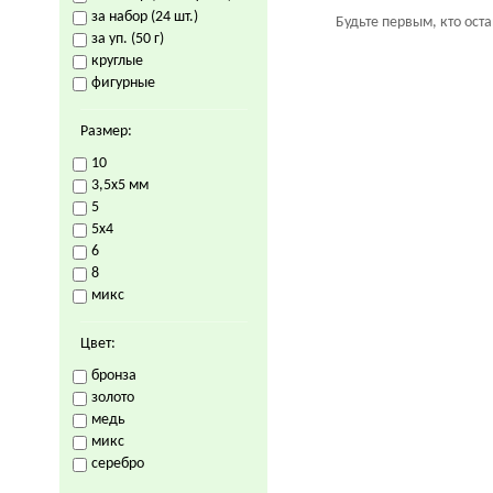
за набор (24 шт.)
Будьте первым, кто ост
за уп. (50 г)
круглые
фигурные
Размер:
10
3,5х5 мм
5
5х4
6
8
микс
Цвет:
бронза
золото
медь
микс
серебро