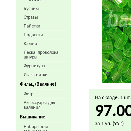
КИТАЙ
Бусины
Стразы
Пайетки
Подвески
Камни
Леска, проволока,
шнуры
Фурнитура
Иглы, нитки
Фильц (Валяние)
Фетр
На складе: 1 шт
Аксессуары для
97.0
валяния
Вышивание
за 1 уп. (95 г)
Наборы для