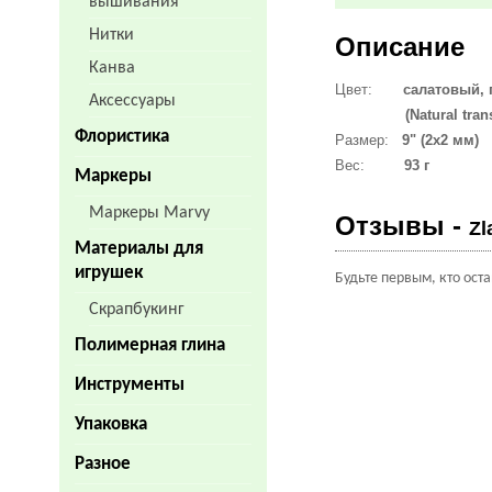
вышивания
Нитки
Описание
Канва
Цвет:
салатовый,
Аксессуары
(Natural transp
Флористика
Размер:
9" (2х2 мм)
Вес:
93 г
Маркеры
Маркеры Marvy
Отзывы -
Zl
Материалы для
игрушек
Будьте первым, кто ост
Скрапбукинг
Полимерная глина
Инструменты
Упаковка
Разное