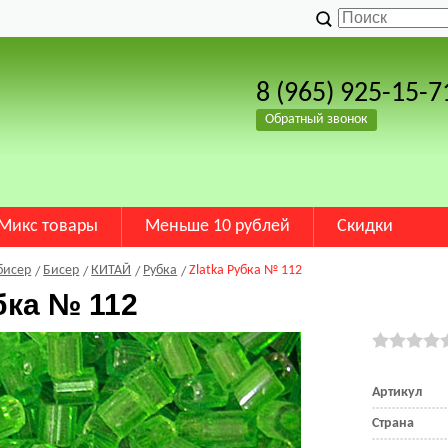
8 (965) 925-15-7
Обратный звонок
Микс товары
Меньше 10 рублей
Скидки
бисер
Бисер
КИТАЙ
Рубка
Zlatka Рубка № 112
бка № 112
Артикул
Страна