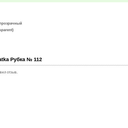
 прозрачный
arent)
atka Рубка № 112
авил отзыв.