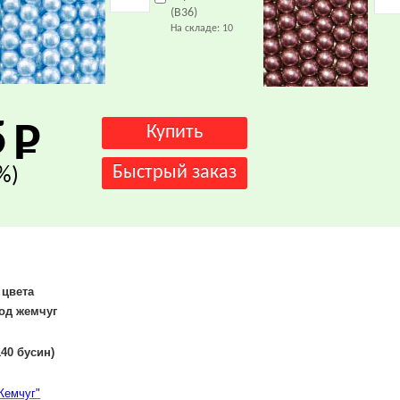
(В36)
На складе:
10
5
%)
 цвета
 жемчуг
140 бусин)
Жемчуг"