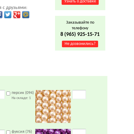
Узнать о доставке
 с друзьями:
Заказывайте по
телефону
8 (965) 925-15-71
Не дозвонились?
персик (094)
На складе:
1
фуксия (76)