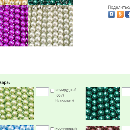
Поделиться
вара:
изумрудный
(057)
На складе:
6
коричневый