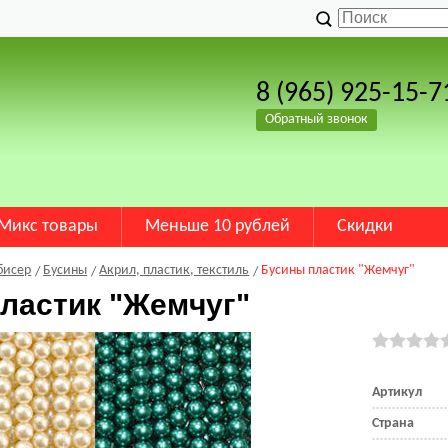
8 (965) 925-15-7
Обратный звонок
Микс товары
Меньше 10 рублей
Скидки
бисер
Бусины
Акрил, пластик, текстиль
Бусины пластик "Жемчуг"
ластик "Жемчуг"
Артикул
Страна