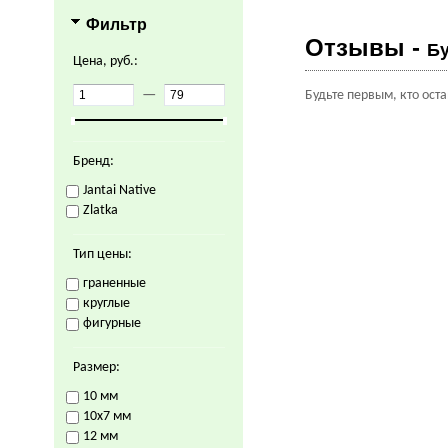
Фильтр
Отзывы -
Бу
Цена, руб.:
—
Будьте первым, кто ост
Бренд:
Jantai Native
Zlatka
Тип цены:
граненные
круглые
фигурные
Размер:
10 мм
10х7 мм
12 мм