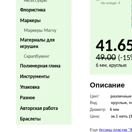
Аксессуары
На складе:
4
Флористика
Маркеры
Маркеры Marvy
Материалы для
41.6
игрушек
49.00
Скрапбукинг
(-15
6 мм, круглые
Полимерная глина
Инструменты
Описание
Упаковка
Цвет:
различные
Разное
Вид:
круглые, под
Авторская работа
Диаметр:
6
мм
Цена:
за 1 нить (
Браслеты
Еще
бусины пластик "