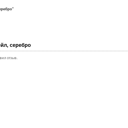
еребро"
йл, серебро
авил отзыв.