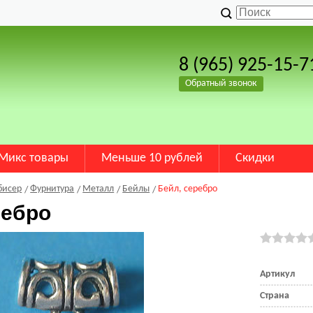
8 (965) 925-15-7
Обратный звонок
Микс товары
Меньше 10 рублей
Скидки
бисер
Фурнитура
Металл
Бейлы
Бейл, серебро
ребро
Артикул
Страна