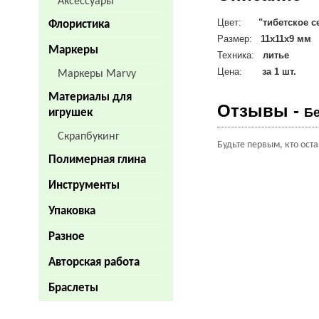
Аксессуары
Цвет:
"тибетское с
Флористика
Размер:
11х11х9 мм
Маркеры
Техника:
литье
Цена:
за 1 шт.
Маркеры Marvy
Материалы для
Отзывы -
Бе
игрушек
Скрапбукинг
Будьте первым, кто ост
Полимерная глина
Инструменты
Упаковка
Разное
Авторская работа
Браслеты