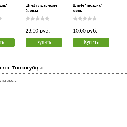
дик"
Штифт с шариком
Штифт "гвоздик"
бронза
медь
23.00
руб.
10.00
руб.
ть
Купить
Купить
cron Тонкогубцы
авил отзыв.