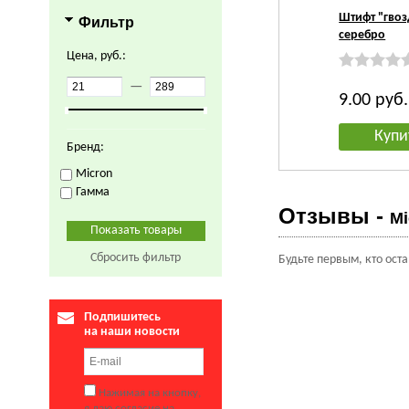
Штифт "гвоз
Фильтр
серебро
Цена, руб.:
—
9.00
руб.
Купи
Бренд:
Micron
Гамма
Отзывы -
Mi
Сбросить фильтр
Будьте первым, кто ост
Подпишитесь
на наши новости
Нажимая на кнопку,
я даю согласие на