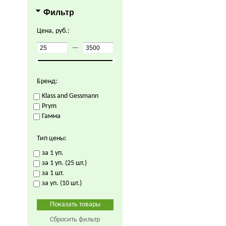
Фильтр
Цена, руб.:
—
Бренд:
Klass and Gessmann
Prym
Гамма
Тип цены:
за 1 уп.
за 1 уп. (25 шт.)
за 1 шт.
за уп. (10 шт.)
Сбросить фильтр